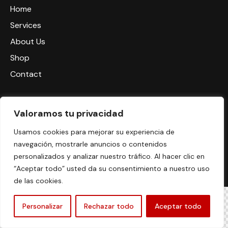
Home
Services
About Us
Shop
Contact
Say Hello
Valoramos tu privacidad
info@email.com
Usamos cookies para mejorar su experiencia de
navegación, mostrarle anuncios o contenidos
personalizados y analizar nuestro tráfico. Al hacer clic en
“Aceptar todo” usted da su consentimiento a nuestro uso
ThemeREX
© {{Y}}. All Rights Reserved.
de las cookies.
ES
Personalizar
Rechazar todo
Aceptar todo